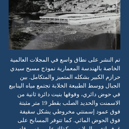
تم النشر على نطاق واسع في المجلات العالمية
الخاصة بالهندسة المعمارية نموذج مسبح سيدي
حرازم الكبير بشكله المتميز والمتكامل. بين
الجبال ووسط الطبيعة الخلابة تجتمع مياه الينابيع
في حوض دائري، وفوقها بنيت دائرة ثانية من
الاسمنت والحديد الصلب بقطر 19 متر مثبتة
فوق عمود إسمنتي مخروطي يشكل سقيفة
فوق الحوض المائي. كما تتوفر المسابح على
غرف لتغيير الملابس وكذلك على مقهى. قام