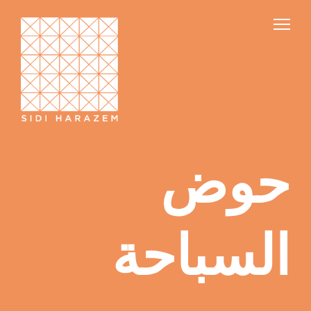
حوض
السباحة